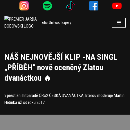
Přeskočit
na
oficiální web kapely
obsah
NÁŠ NEJNOVĚJŠÍ KLIP -NA SINGL
„PŘÍBĚH“ nově oceněný Zlatou
dvanáctkou 🔥
v prestižní hitparádě ČRo2 ČESKÁ DVANÁCTKA, kterou moderuje Martin
Hrdinka už od roku 2017