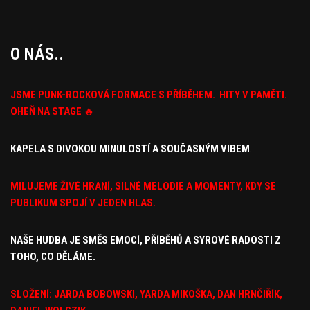
O NÁS..
JSME PUNK-ROCKOVÁ FORMACE S PŘÍBĚHEM. HITY V PAMĚTI.
OHEŇ NA STAGE
🔥
KAPELA S DIVOKOU MINULOSTÍ A SOUČASNÝM VIBEM
.
MILUJEME ŽIVÉ HRANÍ, SILNÉ MELODIE A MOMENTY, KDY
SE
PUBLIKUM SPOJÍ V JEDEN HLAS.
NAŠE HUDBA JE SMĚS EMOCÍ,
PŘÍBĚHŮ A SYROVÉ RADOSTI Z
TOHO, CO DĚLÁME.
SLOŽENÍ: JARDA BOBOWSKI, YARDA MIKOŠKA, DAN HRNČIŘÍK,