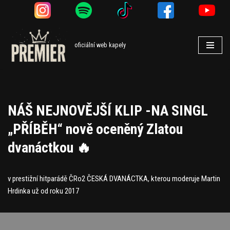
Přeskočit
na
oficiální web kapely
obsah
NÁŠ NEJNOVĚJŠÍ KLIP -NA SINGL
„PŘÍBĚH“ nově oceněný Zlatou
dvanáctkou 🔥
v prestižní hitparádě ČRo2 ČESKÁ DVANÁCTKA, kterou moderuje Martin
Hrdinka už od roku 2017