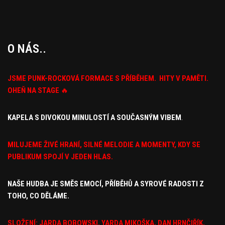
O NÁS..
JSME PUNK-ROCKOVÁ FORMACE S PŘÍBĚHEM. HITY V PAMĚTI.
OHEŇ NA STAGE
🔥
KAPELA S DIVOKOU MINULOSTÍ A SOUČASNÝM VIBEM
.
MILUJEME ŽIVÉ HRANÍ, SILNÉ MELODIE A MOMENTY, KDY
SE
PUBLIKUM SPOJÍ V JEDEN HLAS.
NAŠE HUDBA JE SMĚS EMOCÍ,
PŘÍBĚHŮ A SYROVÉ RADOSTI Z
TOHO, CO DĚLÁME.
SLOŽENÍ: JARDA BOBOWSKI, YARDA MIKOŠKA, DAN HRNČIŘÍK,