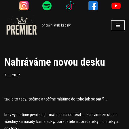
Přeskočit
na
oficiální web kapely
obsah
Nahráváme novou desku
7.11.2017
tak je to tady…točíme a točíme mlátíme do toho jak se patří….
brzy vypustíme první singl…máte se na co těšit……zdravíme ze studia
všechny kamarády, kamarádky, pořadatele a pořadatelky…..učitelky a
doktorky