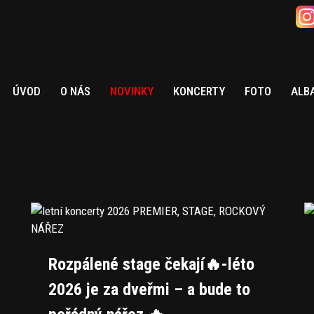
ÚVOD
O NÁS
NOVINKY
KONCERTY
FOTO
ALB
Rozpálené stage čekají🔥-léto
2026 je za dveřmi – a bude to