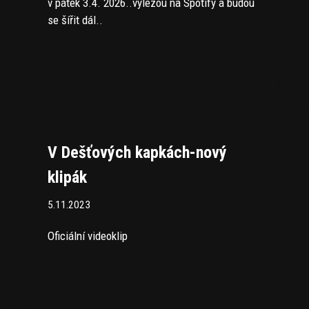
v pátek 3.4. 2026..vylezou na Spotify a budou
se šířit dál..
V Dešťových kapkách-nový
klipák
5.11.2023
Oficiální videoklip