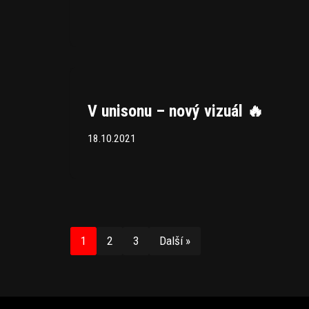
V unisonu – nový vizuál 🔥
18.10.2021
1
2
3
Další »