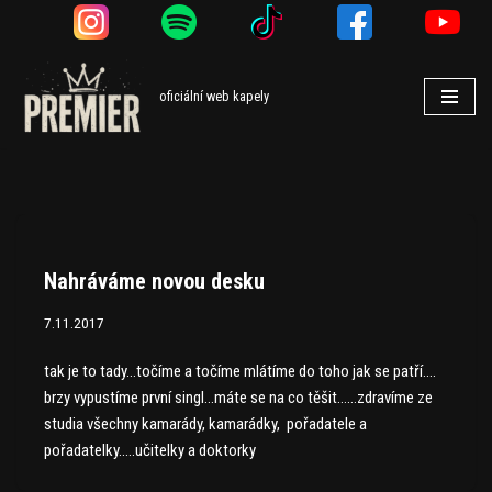
Přeskočit
na
oficiální web kapely
obsah
Nahráváme novou desku
7.11.2017
tak je to tady…točíme a točíme mlátíme do toho jak se patří….
brzy vypustíme první singl…máte se na co těšit……zdravíme ze
studia všechny kamarády, kamarádky, pořadatele a
pořadatelky…..učitelky a doktorky