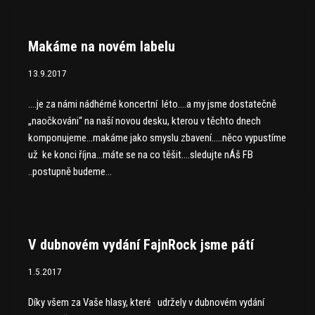
Makáme na novém labelu
13.9.2017
….je za námi nádhérné koncertní léto….a my jsme dostatečně
„naočkováni“ na naší novou desku, kterou v těchto dnech
komponujeme…makáme jako smyslu zbavení…..něco vypustíme
už ke konci října…máte se na co těšit….sledujte nÁš FB
..postupně budeme…
V dubnovém vydání FajnRock jsme pátí
1.5.2017
Díky všem za Vaše hlasy, které udržely v dubnovém vydání