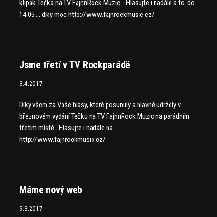
klipák Tečka na TV FajnnRock Muzic …Hlasujte i nadále a to do
14.05 ….díky moc http://www.fajnrockmusic.cz/
Jsme třetí v TV Rockparádě
3.4.2017
Díky všem za Vaše hlasy, které posunuly a hlavně udržely v
březnovém vydání Tečku na TV FajnnRock Muzic na parádním
třetím místě…Hlasujte i nadále na
http://www.fajnrockmusic.cz/
Máme nový web
9.3.2017