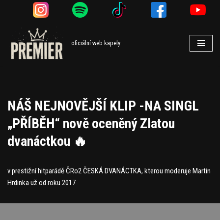
Přeskočit
na
oficiální web kapely
obsah
NÁŠ NEJNOVĚJŠÍ KLIP -NA SINGL
„PŘÍBĚH“ nově oceněný Zlatou
dvanáctkou 🔥
v prestižní hitparádě ČRo2 ČESKÁ DVANÁCTKA, kterou moderuje Martin
Hrdinka už od roku 2017