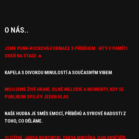
O NÁS..
JSME PUNK-ROCKOVÁ FORMACE S PŘÍBĚHEM. HITY V PAMĚTI.
OHEŇ NA STAGE
🔥
KAPELA S DIVOKOU MINULOSTÍ A SOUČASNÝM VIBEM
.
MILUJEME ŽIVÉ HRANÍ, SILNÉ MELODIE A MOMENTY, KDY
SE
PUBLIKUM SPOJÍ V JEDEN HLAS.
NAŠE HUDBA JE SMĚS EMOCÍ,
PŘÍBĚHŮ A SYROVÉ RADOSTI Z
TOHO, CO DĚLÁME.
SLOŽENÍ: JARDA BOBOWSKI, YARDA MIKOŠKA, DAN HRNČIŘÍK,