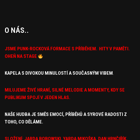
O NÁS..
JSME PUNK-ROCKOVÁ FORMACE S PŘÍBĚHEM. HITY V PAMĚTI.
OHEŇ NA STAGE
KAPELA S DIVOKOU MINULOSTÍ A SOUČASNÝM VIBEM
.
MILUJEME ŽIVÉ HRANÍ, SILNÉ MELODIE A MOMENTY, KDY
SE
PUBLIKUM SPOJÍ V JEDEN HLAS.
NAŠE HUDBA JE SMĚS EMOCÍ,
PŘÍBĚHŮ A SYROVÉ RADOSTI Z
TOHO, CO DĚLÁME.
SLOŽENÍ: JARDA BOBOWSKI, YARDA MIKOŠKA, DAN HRNČIŘÍK,