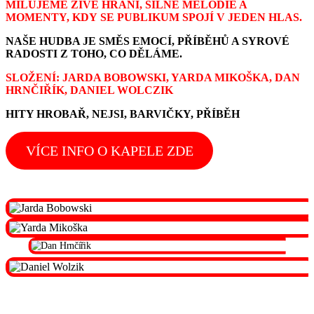
MILUJEME ŽIVÉ HRANÍ, SILNÉ MELODIE A
MOMENTY, KDY
SE PUBLIKUM SPOJÍ V JEDEN HLAS.
NAŠE HUDBA JE SMĚS EMOCÍ,
PŘÍBĚHŮ A SYROVÉ
RADOSTI Z
TOHO, CO DĚLÁME.
SLOŽENÍ: JARDA BOBOWSKI, YARDA MIKOŠKA, DAN
HRNČIŘÍK, DANIEL WOLCZIK
HITY HROBAŘ, NEJSI, BARVIČKY, PŘÍBĚH
VÍCE INFO O KAPELE ZDE