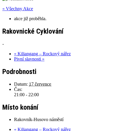
« Všechny Akce
akce již proběhla.
Rakovnické Cyklování
-
«
Kiliangang – Rockový nářez
Pivní slavnosti
»
Podrobnosti
Datum:
17 července
Čas:
21:00 - 22:00
Místo konání
Rakovník-Husovo náměstí
«
Kiliangang – Rockový nářez