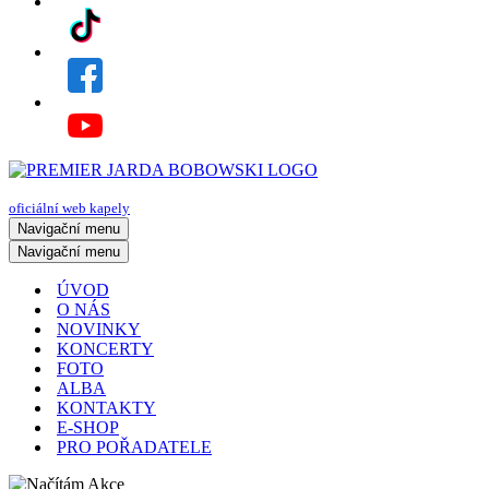
oficiální web kapely
Navigační menu
Navigační menu
ÚVOD
O NÁS
NOVINKY
KONCERTY
FOTO
ALBA
KONTAKTY
E-SHOP
PRO POŘADATELE