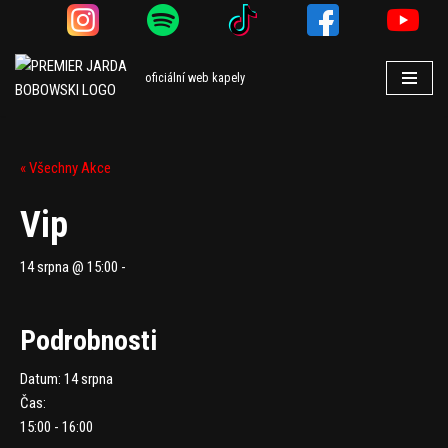
Přeskočit
na
oficiální web kapely
obsah
« Všechny Akce
Vip
14 srpna @ 15:00
-
Podrobnosti
Datum:
14 srpna
Čas:
15:00 - 16:00